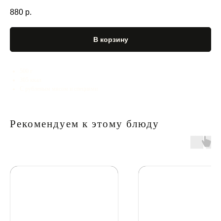
880
р.
В корзину
500 г
305 ккал
С рубленым мясом и специями
Рекомендуем к этому блюду