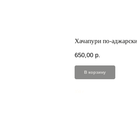
Хачапури по-аджарски
650,00
р.
В корзину
350 г