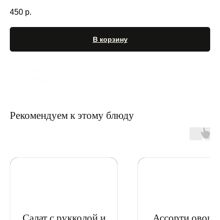
450
р.
В корзину
50 г
460 ккал
Рекомендуем к этому блюду
Салат с рукколой и
Ассорти овощн