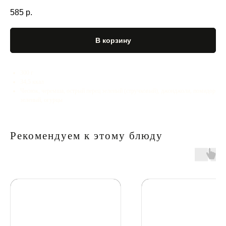
585
р.
В корзину
300 г
34,5 ккал
Чеснок, черемша, острый перец зеленый (стручковый), джонджоли, помидор
зеленый, огурцы
Рекомендуем к этому блюду