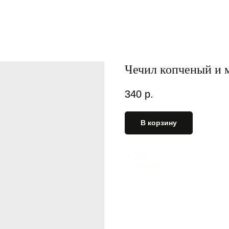
Чечил копченый и 
340
р.
В корзину
50 г
276 ккал