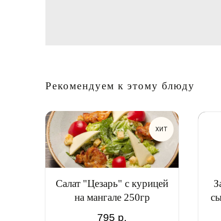
Рекомендуем к этому блюду
ХИТ
Салат "Цезарь" с курицей
З
на мангале 250гр
сы
795
р.