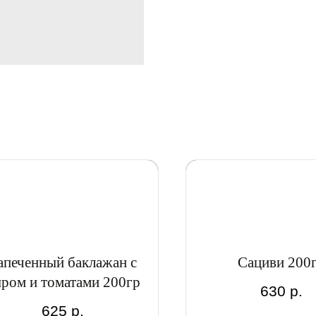
апеченный баклажан с
Сациви 200
ром и томатами 200гр
630
р.
625
р.