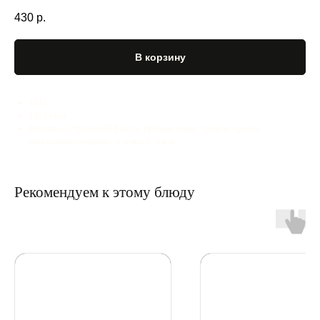
430
р.
В корзину
150 г
136,2 ккал
Биточки из стручковой фасоли, приправленные грецким орехом,
кавказскими специями, зеленью и луком
Рекомендуем к этому блюду