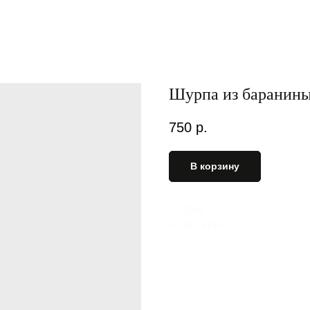
Шурпа из баранины
750
р.
В корзину
350 г
44,3 ккал