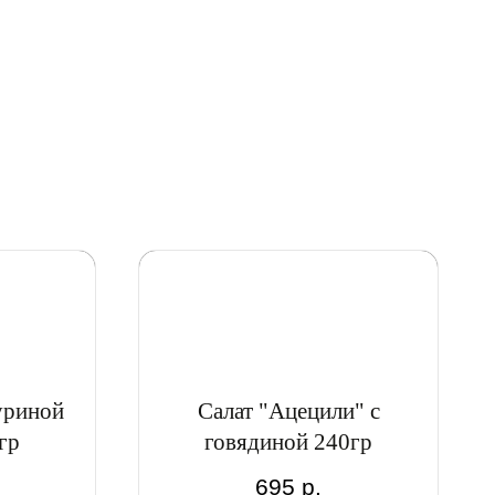
уриной
Салат "Ацецили" с
гр
говядиной 240гр
695
р.