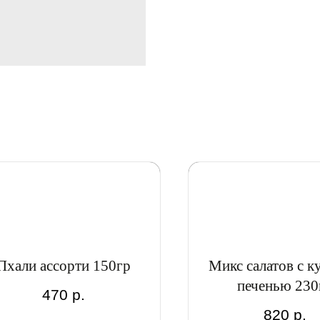
Пхали ассорти 150гр
Микс салатов с к
печенью 230
470
р.
820
р.