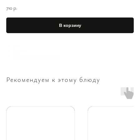
710
р.
В корзину
300 г
154,3 ккал
Тушеная говядина с овощами.
Рекомендуем к этому блюду